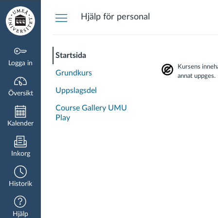
Översikt
Hjälp för personal
Startsida
Logga in
Kursens innehå
Grundkurs
annat uppges.
Uppslagsdel
Översikt
Course Gallery UMU
Play
Kalender
Inkorg
Historik
Hjälp