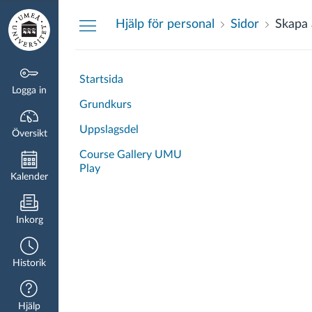
Översikt
Hjälp för personal
Sidor
Skapa 
Startsida
Logga in
Grundkurs
Uppslagsdel
Översikt
Course Gallery UMU
Play
Kalender
Inkorg
Historik
Hjälp